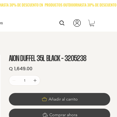
es
AION DUFFEL 35L BLACK - 3205238
Q 1,649.00
Precio
Añadir al carrito
Comprar ahora