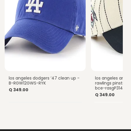
los angeles dodgers ’47 clean up -
los angeles ange
Vista rápida
Vista
B-RGW12GWS-RYK
rawlings pinstripe
bce-rasgP314hts
Precio
Q 349.00
Precio
Q 349.00