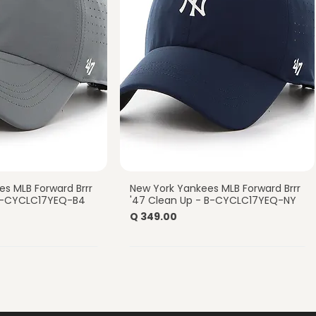
s MLB Forward Brrr
New York Yankees MLB Forward Brrr
a rápida
Vista rápida
-B-CYCLC17YEQ-B4
'47 Clean Up - B-CYCLC17YEQ-NY
Precio
Q 349.00