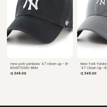
new york yankees ’47 clean up - B-
New York Yankee
Vista rápida
Vist
RGW17GWS-BKM
'47 Clean Up 
Precio
Precio
Q 349.00
Q 349.00