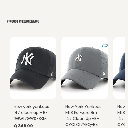
PRODUCTOS RELACIONADOS
new york yankees
New York Yankees
New 
’47 clean up - B-
MLB Forward Brrr
MLB F
RGW17GWS-BKM
'47 Clean Up -B-
'47 C
CYCLC17YEQ-B4
CYCL
Precio
Q 349.00