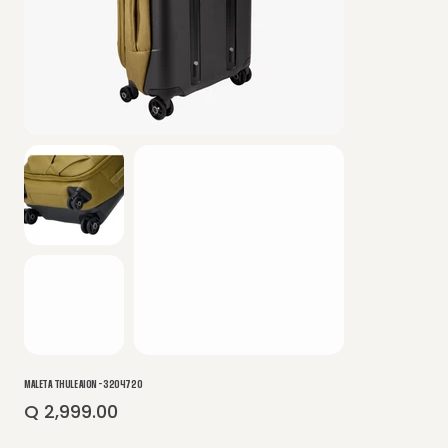
MALETA THULE AION - 3204720
Q 2,999.00
Precio