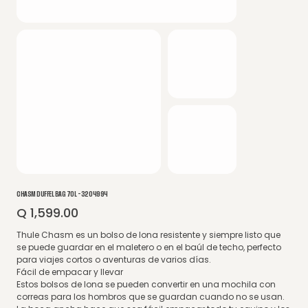
CHASM DUFFEL BAG 70L - 3204994
Q 1,599.00
Precio
Thule Chasm es un bolso de lona resistente y siempre listo que
se puede guardar en el maletero o en el baúl de techo, perfecto
para viajes cortos o aventuras de varios días.
Fácil de empacar y llevar
Estos bolsos de lona se pueden convertir en una mochila con
correas para los hombros que se guardan cuando no se usan.