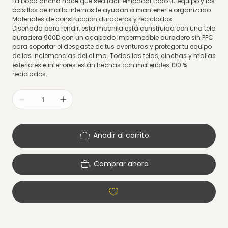
La boca ancha hace que sea fácil empacar todo tu equipo y los
bolsillos de malla internos te ayudan a mantenerte organizado.
Materiales de construcción duraderos y reciclados
Diseñada para rendir, esta mochila está construida con una tela
duradera 900D con un acabado impermeable duradero sin PFC
para soportar el desgaste de tus aventuras y proteger tu equipo
de las inclemencias del clima. Todas las telas, cinchas y mallas
exteriores e interiores están hechas con materiales 100 %
reciclados.
Añadir al carrito
Comprar ahora