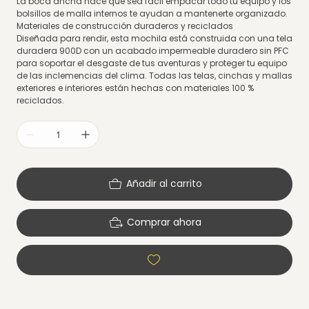
La boca ancha hace que sea fácil empacar todo tu equipo y los
bolsillos de malla internos te ayudan a mantenerte organizado.
Materiales de construcción duraderos y reciclados
Diseñada para rendir, esta mochila está construida con una tela
duradera 900D con un acabado impermeable duradero sin PFC
para soportar el desgaste de tus aventuras y proteger tu equipo
de las inclemencias del clima. Todas las telas, cinchas y mallas
exteriores e interiores están hechas con materiales 100 %
reciclados.
Añadir al carrito
Comprar ahora