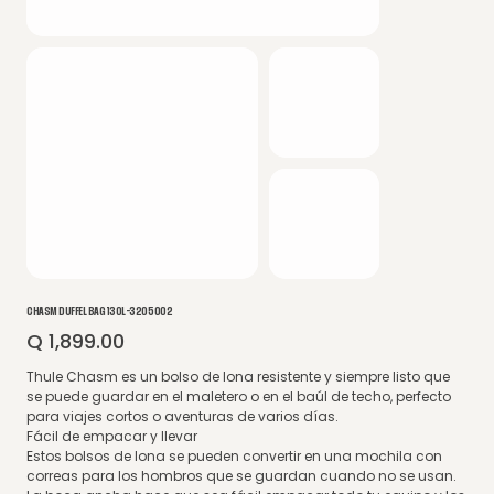
CHASM DUFFEL BAG 130L-3205002
Q 1,899.00
Precio
Thule Chasm es un bolso de lona resistente y siempre listo que
se puede guardar en el maletero o en el baúl de techo, perfecto
para viajes cortos o aventuras de varios días.
Fácil de empacar y llevar
Estos bolsos de lona se pueden convertir en una mochila con
correas para los hombros que se guardan cuando no se usan.