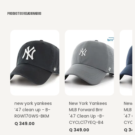
PRODUCTOS RELACIONADOS
new york yankees
New York Yankees
New 
’47 clean up - B-
MLB Forward Brrr
MLB F
RGW17GWS-BKM
'47 Clean Up -B-
'47 C
CYCLC17YEQ-B4
CYCL
Precio
Q 349.00
Precio
Prec
Q 349.00
Q 34