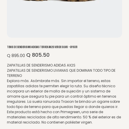
TENIS DE SENDERISMO ADIDAS TERREX AX2S VERDE OLIVO - GY8311
Q 805.50
Precio
Precio
Q 895.00
original
de
oferta
ZAPATILLAS DE SENDERISMO ADIDAS AX2S
ZAPATILLAS DE SENDERISMO LIVIANAS QUE DOMINAN TODO TIPO DE
TERRENO
Explora más. Asómbrate más. Sin importar el terreno, estas
zapatillas adidas te permiten elegir la ruta. Su diseño técnico
incorpora un exterior de malla de sujeción y un sistema de
amarre que asegura tu pie para un control óptimo en terrenos
irregulares. La suela ranurada Traxion te brinda un agarre sobre
todo tipo de terreno para que puedas llegar a donde quieras ir.
Este producto está hecho con Primegreen, una serie de
materiales reciclados de alto rendimiento. 50 % del exterior es de
material reciclado. No contienen poliéster virgen.