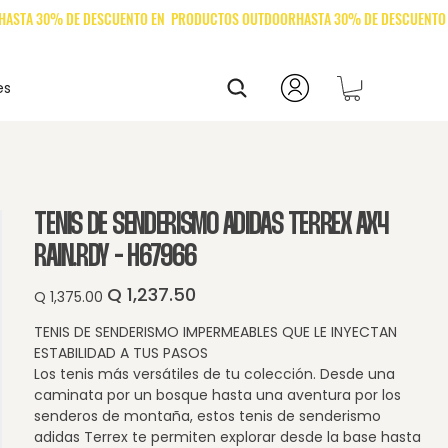
es
TENIS DE SENDERISMO ADIDAS TERREX AX4
RAIN.RDY - H67966
Q 1,237.50
Precio
Precio
Q 1,375.00
original
de
oferta
TENIS DE SENDERISMO IMPERMEABLES QUE LE INYECTAN
ESTABILIDAD A TUS PASOS
Los tenis más versátiles de tu colección. Desde una
caminata por un bosque hasta una aventura por los
senderos de montaña, estos tenis de senderismo
adidas Terrex te permiten explorar desde la base hasta