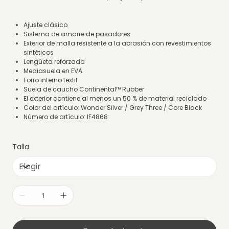
Ajuste clásico
Sistema de amarre de pasadores
Exterior de malla resistente a la abrasión con revestimientos
sintéticos
Lengüeta reforzada
Mediasuela en EVA
Forro interno textil
Suela de caucho Continental™ Rubber
El exterior contiene al menos un 50 % de material reciclado
Color del artículo: Wonder Silver / Grey Three / Core Black
Número de artículo: IF4868
Talla