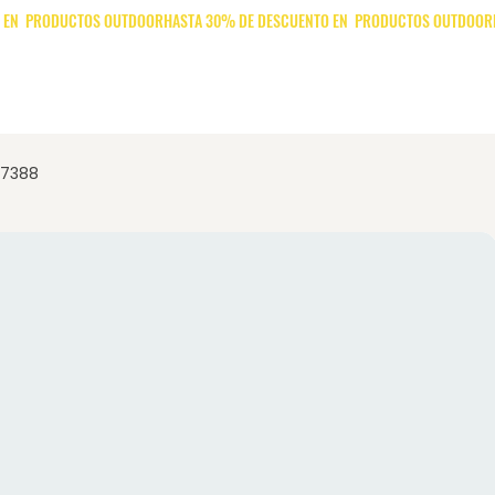
Mujer
Niños
Deportes
Marcas
Promocion
P7388