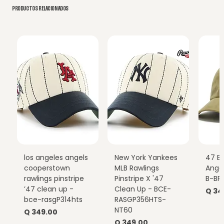
PRODUCTOS RELACIONADOS
los angeles angels
New York Yankees
47 B
cooperstown
MLB Rawlings
Ange
rawlings pinstripe
Pinstripe X '47
B-BP
’47 clean up -
Clean Up - BCE-
Prec
Q 34
bce-rasgP314hts
RASGP356HTS-
NT60
Precio
Q 349.00
Precio
Q 349.00