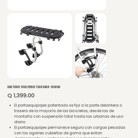
BASTIDOR THULE P/BICI TOUR RACK - 100090
Q 1,399.00
Precio
El portaequipajes patentado se fija a la parte delantera o
trasera de la mayoría de las bicicletas, desde las de
montaña con suspensión total hasta las urbanas de uso
diario.
El portaequipajes permanece seguro con cargas pesadas
con los agarres cubiertos de goma que evitan