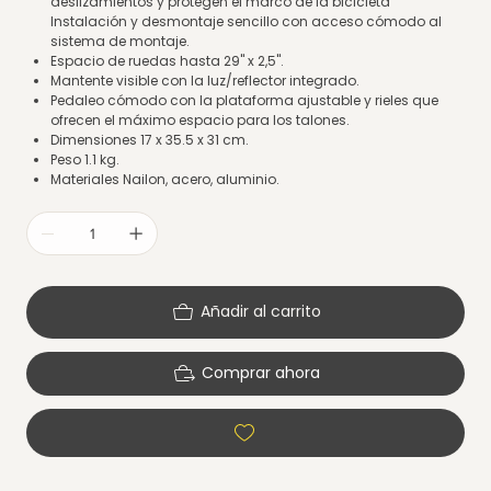
deslizamientos y protegen el marco de la bicicleta
Instalación y desmontaje sencillo con acceso cómodo al
sistema de montaje.
Espacio de ruedas hasta 29" x 2,5".
Mantente visible con la luz/reflector integrado.
Pedaleo cómodo con la plataforma ajustable y rieles que
ofrecen el máximo espacio para los talones.
Dimensiones 17 x 35.5 x 31 cm.
Peso 1.1 kg.
Materiales Nailon, acero, aluminio.
Añadir al carrito
Comprar ahora