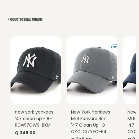
PRODUCTOS RELACIONADOS
new york yankees
New York Yankees
New 
’47 clean up - B-
MLB Forward Brrr
MLB F
RGW17GWS-BKM
'47 Clean Up -B-
'47 C
CYCLC17YEQ-B4
CYCL
Precio
Q 349.00
Precio
Prec