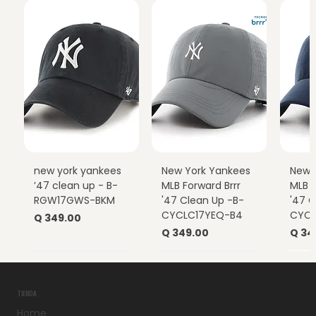
new york yankees
New York Yankees
New 
’47 clean up - B-
MLB Forward Brrr
MLB F
RGW17GWS-BKM
'47 Clean Up -B-
'47 C
CYCLC17YEQ-B4
CYCL
Precio
Q 349.00
Precio
Prec
Q 349.00
Q 34
TIENDA
Home