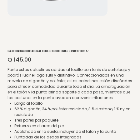
CALCETINES ACOLCHADOS AL TOBILLO SPORTSWEAR 3 PARES -IC1277
Q 145.00
Precio
Ponte estos calcetines adidas al tobillo con tenis de corte bajo y
podrás lucir el logo sutil y distintivo. Confeccionados en una
mezcla de algodón y poliéster, estos calcetines están diseñados
para ofrecer comodidad durante todo el día. La amortiguación
en el talón y la punta brinda soporte a cada paso, mientras que
las costuras en la punta ayudan a prevenir irritaciones.
Largo al tobillo
62 % algodón, 34 % poliéster reciclado, 3 % elastano, 1 % nylon
reciclado
Tres pares por paquete
Refuerzo en el arco del pie
Acolchado en la suela, incluyendo el talón y la punta
Puntadas de los dedos integradas