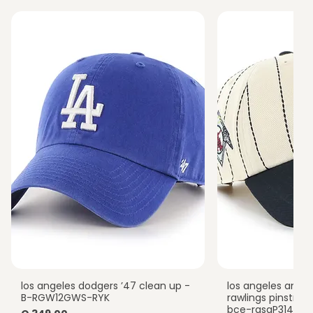
los angeles dodgers ’47 clean up -
los angeles ange
Vista rápida
Vista
B-RGW12GWS-RYK
rawlings pinstripe
bce-rasgP314hts