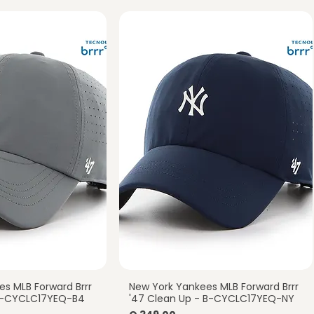
s MLB Forward Brrr
New York Yankees MLB Forward Brrr
a rápida
Vista rápida
-B-CYCLC17YEQ-B4
'47 Clean Up - B-CYCLC17YEQ-NY