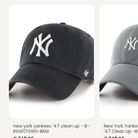
new york yankees ’47 clean up - B-
New York Yankee
Vista rápida
Vist
RGW17GWS-BKM
'47 Clean Up 