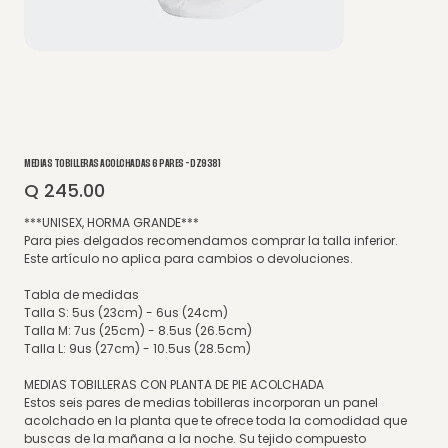
MEDIAS TOBILLERAS ACOLCHADAS 6 PARES - DZ9381
Q 245.00
Precio
***UNISEX, HORMA GRANDE***
Para pies delgados recomendamos comprar la talla inferior.
Este artículo no aplica para cambios o devoluciones.
Tabla de medidas
Talla S: 5us (23cm) - 6us (24cm)
Talla M: 7us (25cm) - 8.5us (26.5cm)
Talla L: 9us (27cm) - 10.5us (28.5cm)
MEDIAS TOBILLERAS CON PLANTA DE PIE ACOLCHADA
Estos seis pares de medias tobilleras incorporan un panel
acolchado en la planta que te ofrece toda la comodidad que
buscas de la mañana a la noche. Su tejido compuesto