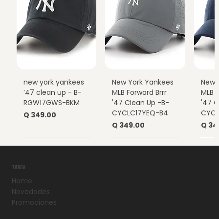
new york yankees
New York Yankees
New 
’47 clean up - B-
MLB Forward Brrr
MLB F
RGW17GWS-BKM
'47 Clean Up -B-
'47 C
CYCLC17YEQ-B4
CYCL
Precio
Q 349.00
Precio
Prec
Q 349.00
Q 34
TIENDA
Home
Novedades
Promociones