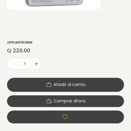
ZIPPO LIGHTER 29698
Q 220.00
Precio
Añadir al carrito
Comprar ahora