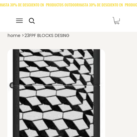
home
>
23FPF BLOCKS DESING