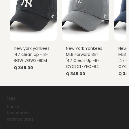
new york yankees
New York Yankees
New 
’47 clean up - B-
MLB Forward Brrr
MLB F
RGW17GWS-BKM
'47 Clean Up -B-
'47 C
CYCLC17YEQ-B4
CYCL
Precio
Q 349.00
Precio
Prec
Q 349.00
Q 34
TIENDA
Home
Novedades
Promociones