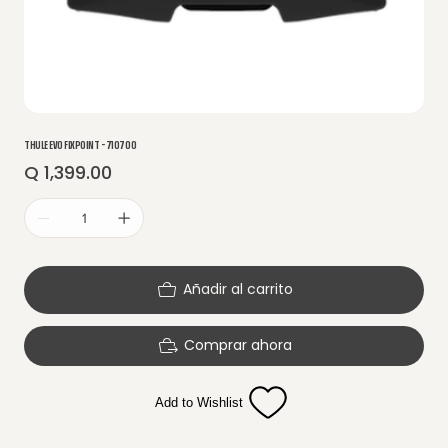
THULE EVO FIXPOINT - 710700
Q 1,399.00
Precio
Añadir al carrito
Comprar ahora
Add to Wishlist