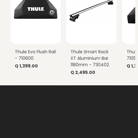
Thule Evo Flush Rail
Thule Smart Rack
Thul
- 710600
XT Aluminium Bar
7105
1180mm - 730402
Precio
Prec
Q 1,399.00
Q 1,
Precio
Q 2,495.00
GUÍA DE COMPRA