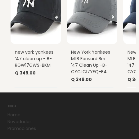
new york yankees
New York Yankees
New 
’47 clean up - B-
MLB Forward Brrr
MLB F
RGW17GWS-BKM
'47 Clean Up -B-
'47 C
CYCLC17YEQ-B4
CYCL
Precio
Q 349.00
Precio
Prec
Q 349.00
Q 34
TIENDA
Home
Novedades
Promociones