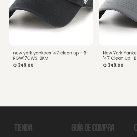
new york yankees ’47 clean up - B-
New York Yankee
Vista rápida
Vist
RGW17GWS-BKM
'47 Clean Up 
Precio
Precio
Q 349.00
Q 349.00
GUÍA DE COMPRA
TIENDA