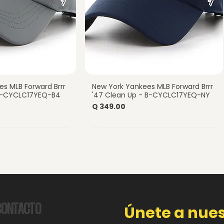
s MLB Forward Brrr
New York Yankees MLB Forward Brrr
a rápida
Vista rápida
-B-CYCLC17YEQ-B4
'47 Clean Up - B-CYCLC17YEQ-NY
Precio
Q 349.00
CONTACTO
Únete a nues