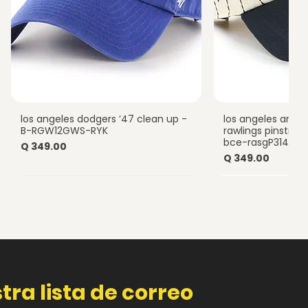
los angeles dodgers ’47 clean up -
los angeles ange
Vista rápida
Vista
B-RGW12GWS-RYK
rawlings pinstripe
bce-rasgP314hts
Precio
Q 349.00
Precio
Q 349.00
tra lista de correo