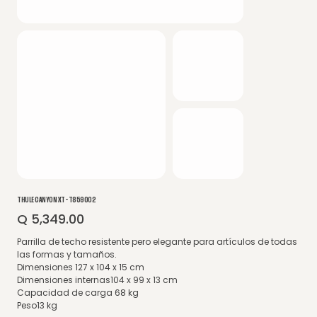
THULE CANYON XT- T859002
Q 5,349.00
Precio
Parrilla de techo resistente pero elegante para artículos de todas
las formas y tamaños.
Dimensiones 127 x 104 x 15 cm
Dimensiones internas104 x 99 x 13 cm
Capacidad de carga 68 kg
Peso13 kg