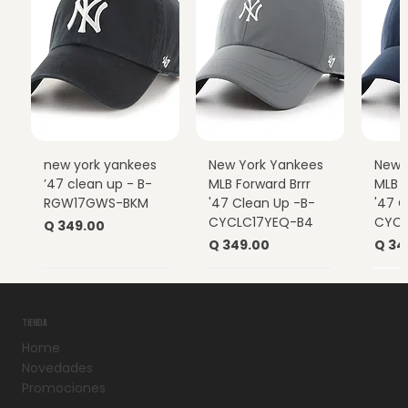
new york yankees
New York Yankees
New 
’47 clean up - B-
MLB Forward Brrr
MLB F
RGW17GWS-BKM
'47 Clean Up -B-
'47 C
CYCLC17YEQ-B4
CYCL
Precio
Q 349.00
Precio
Prec
Q 349.00
Q 34
TIENDA
Home
Novedades
Promociones