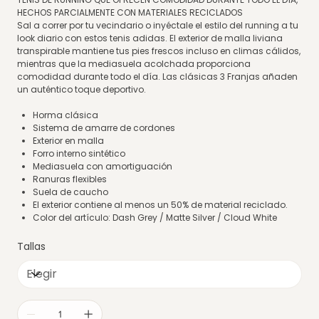
HECHOS PARCIALMENTE CON MATERIALES RECICLADOS
Sal a correr por tu vecindario o inyéctale el estilo del running a tu
look diario con estos tenis adidas. El exterior de malla liviana
transpirable mantiene tus pies frescos incluso en climas cálidos,
mientras que la mediasuela acolchada proporciona
comodidad durante todo el día. Las clásicas 3 Franjas añaden
un auténtico toque deportivo.
Horma clásica
Sistema de amarre de cordones
Exterior en malla
Forro interno sintético
Mediasuela con amortiguación
Ranuras flexibles
Suela de caucho
El exterior contiene al menos un 50% de material reciclado.
Color del artículo: Dash Grey / Matte Silver / Cloud White
Tallas