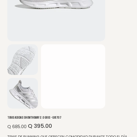
TENIS ADIDAS SHOWTHEWAY 2.0 GRIS - GX1707
Q 395.00
Precio
Precio
Q 685.00
original
de
oferta
TENIS DE RUNNING QUE OFRECEN COMODIDAD DURANTE TODO EL DÍA,