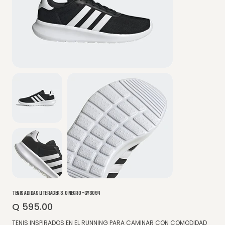
TENIS ADIDAS LITE RACER 3.0 NEGRO - GY3094
Q 595.00
Precio
TENIS INSPIRADOS EN EL RUNNING PARA CAMINAR CON COMODIDAD