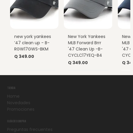
new york yankees
New York Yankees
New 
’47 clean up - B-
MLB Forward Brrr
MLB F
RGW17GWS-BKM
'47 Clean Up -B-
'47 C
CYCLC17YEQ-B4
CYCL
Precio
Q 349.00
Precio
Prec
Q 349.00
Q 34
TIENDA
Home
Novedades
Promociones
GUÍA DE COMPRA
Preguntas frecuentes