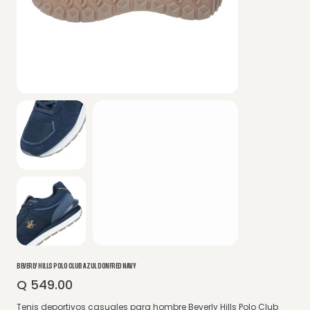
BEVERLY HILLS POLO CLUB AZUL DONFRED NAVY
Q 549.00
Precio
Tenis deportivos casuales para hombre Beverly Hills Polo Club