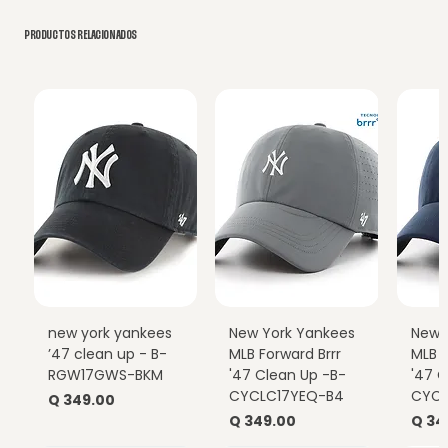
PRODUCTOS RELACIONADOS
new york yankees
New York Yankees
New 
’47 clean up - B-
MLB Forward Brrr
MLB F
RGW17GWS-BKM
'47 Clean Up -B-
'47 C
CYCLC17YEQ-B4
CYCL
Precio
Q 349.00
Precio
Prec
Q 349.00
Q 34