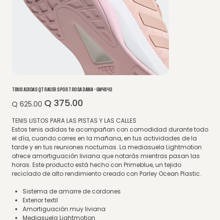
TENIS ADIDAS QT RACER SPORT ROSA DAMA - GW4843
Q 375.00
Precio
Precio
Q 625.00
original
de
oferta
TENIS LISTOS PARA LAS PISTAS Y LAS CALLES
Estos tenis adidas te acompañan con comodidad durante todo
el día, cuando corres en la mañana, en tus actividades de la
tarde y en tus reuniones nocturnas. La mediasuela Lightmotion
ofrece amortiguación liviana que notarás mientras pasan las
horas. Este producto está hecho con Primeblue, un tejido
reciclado de alto rendimiento creado con Parley Ocean Plastic.
Sistema de amarre de cordones
Exterior textil
Amortiguación muy liviana
Mediasuela Lightmotion