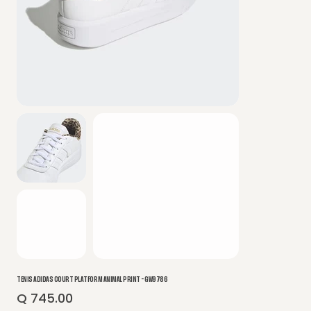
TENIS ADIDAS COURT PLATFORM ANIMAL PRINT - GW9786
Q 745.00
Precio