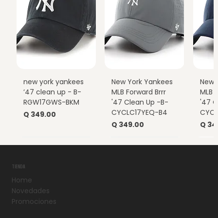
new york yankees
New York Yankees
New 
’47 clean up - B-
MLB Forward Brrr
MLB F
RGW17GWS-BKM
'47 Clean Up -B-
'47 C
CYCLC17YEQ-B4
CYCL
Precio
Q 349.00
Precio
Prec
Q 349.00
Q 34
TIENDA
Home
Novedades
Promociones