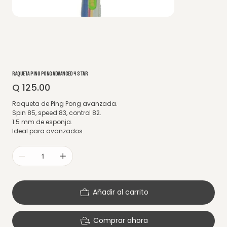
RAQUETA PING PONG ADVANCED 4 STAR
Q 125.00
Precio
Raqueta de Ping Pong avanzada.
Spin 85, speed 83, control 82.
1.5 mm de esponja.
Ideal para avanzados.
Añadir al carrito
Comprar ahora