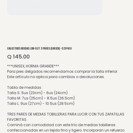
CALCETINES ADIDAS LOW-CUT 3 PARES (UNISEX) - DZ9400
Q 145.00
Precio
***UNISEX, HORMA GRANDE***
Para pies delgados recomendamos comprar la talla inferior.
Este artículo no aplica para cambios o devoluciones.
Tabla de medidas
Talla S: 5us (23cm) - 6us (24cm)
Talla M: 7us (25cm) - 8.5us (26.5cm)
Talla L: 9us (27cm) - 10.5us (28.5cm)
TRES PARES DE MEDIAS TOBILLERAS PARA LUCIR CON TUS ZAPATILLAS
FAVORITAS.
Caminá con comodidad con este trío de medias tobilleras
confeccionadas en un tejido fino y ligero. Incorporan un refuerzo