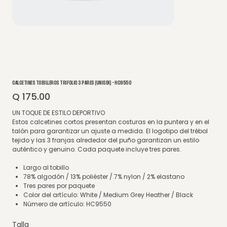
CALCETINES TOBILLEROS TRIFOLIO 3 PARES (UNISEX) - HC9550
Q 175.00
Precio
UN TOQUE DE ESTILO DEPORTIVO
Estos calcetines cortos presentan costuras en la puntera y en el
talón para garantizar un ajuste a medida. El logotipo del trébol
tejido y las 3 franjas alrededor del puño garantizan un estilo
auténtico y genuino. Cada paquete incluye tres pares.
Largo al tobillo
78% algodón / 13% poliéster / 7% nylon / 2% elastano
Tres pares por paquete
Color del artículo: White / Medium Grey Heather / Black
Número de artículo: HC9550
Talla