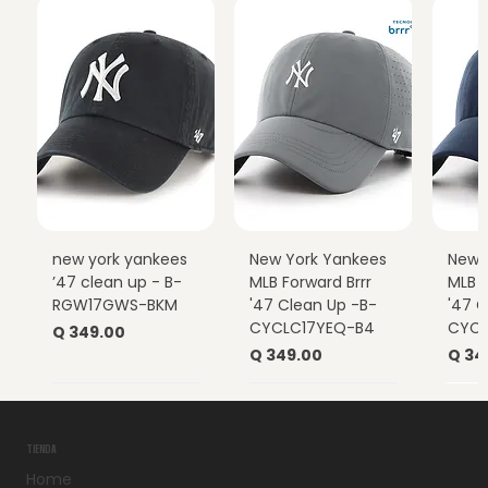
new york yankees
New York Yankees
New 
’47 clean up - B-
MLB Forward Brrr
MLB F
RGW17GWS-BKM
'47 Clean Up -B-
'47 C
CYCLC17YEQ-B4
CYCL
Precio
Q 349.00
Precio
Prec
Q 349.00
Q 34
TIENDA
Home