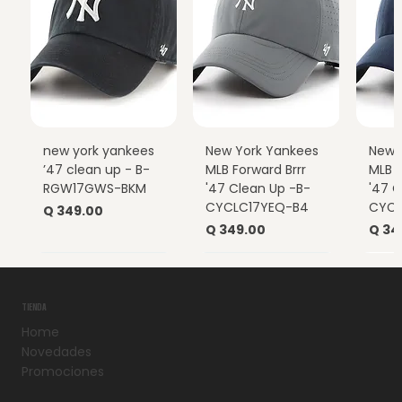
new york yankees
New York Yankees
New 
’47 clean up - B-
MLB Forward Brrr
MLB F
RGW17GWS-BKM
'47 Clean Up -B-
'47 C
CYCLC17YEQ-B4
CYCL
Precio
Q 349.00
Precio
Prec
Q 349.00
Q 34
TIENDA
Home
Novedades
Promociones