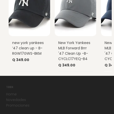
new york yankees
New York Yankees
New 
’47 clean up - B-
MLB Forward Brrr
MLB F
RGW17GWS-BKM
'47 Clean Up -B-
'47 C
CYCLC17YEQ-B4
CYCL
Precio
Q 349.00
Precio
Prec
Q 349.00
Q 34
TIENDA
Home
Novedades
Promociones