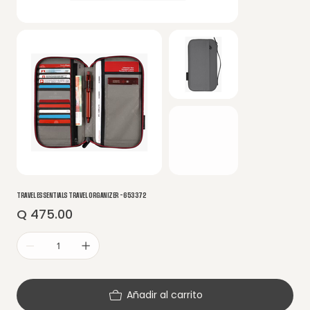
TRAVEL ESSENTIALS TRAVEL ORGANIZER - 653372
Q 475.00
Precio
Añadir al carrito