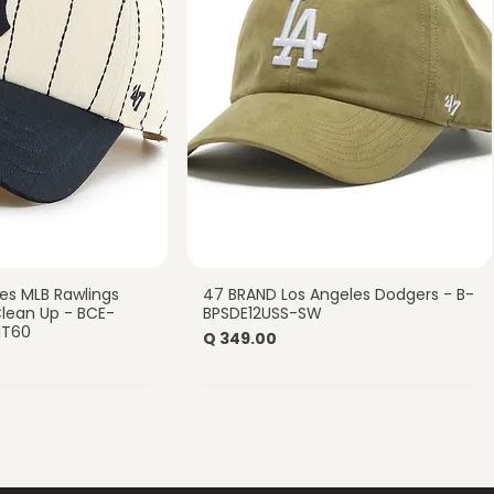
es MLB Rawlings
47 BRAND Los Angeles Dodgers - B-
a rápida
Vista rápida
 Clean Up - BCE-
BPSDE12USS-SW
NT60
Precio
Q 349.00