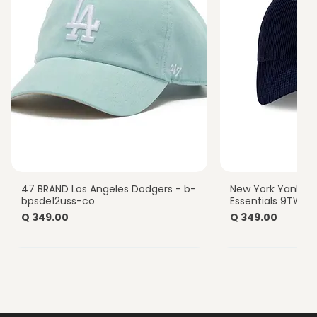
47 BRAND Los Angeles Dodgers - b-
New York Yankee
Vista rápida
Vista
bpsde12uss-co
Essentials 9TWEN
Precio
Precio
Q 349.00
Q 349.00