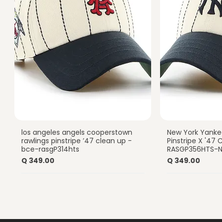
los angeles angels cooperstown
New York Yanke
Vista rápida
Vist
rawlings pinstripe ’47 clean up -
Pinstripe X '47
bce-rasgP314hts
RASGP356HTS-
Precio
Precio
Q 349.00
Q 349.00