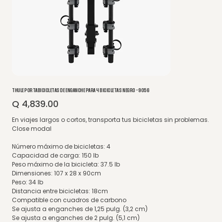
THULE PORTABICICLETAS DE ENGANCHE PARA 4 BICICLETAS NEGRO - 9056
Q 4,839.00
Precio
En viajes largos o cortos, transporta tus bicicletas sin problemas.
Close modal
Número máximo de bicicletas: 4
Capacidad de carga: 150 lb
Peso máximo de la bicicleta: 37.5 lb
Dimensiones: 107 x 28 x 90cm
Peso: 34 lb
Distancia entre bicicletas: 18cm
Compatible con cuadros de carbono
Se ajusta a enganches de 1,25 pulg. (3,2 cm)
Se ajusta a enganches de 2 pulg. (5,1 cm)