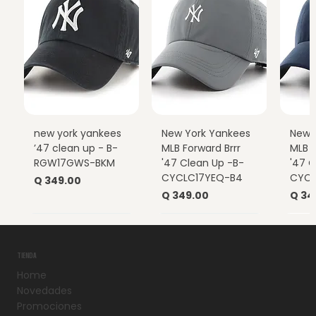
new york yankees
New York Yankees
New 
’47 clean up - B-
MLB Forward Brrr
MLB F
RGW17GWS-BKM
'47 Clean Up -B-
'47 C
CYCLC17YEQ-B4
CYCL
Precio
Q 349.00
Precio
Prec
Q 349.00
Q 34
TIENDA
Home
Novedades
Promociones