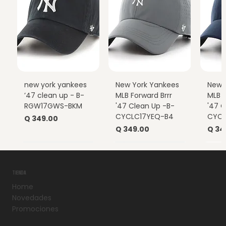
new york yankees
New York Yankees
New 
’47 clean up - B-
MLB Forward Brrr
MLB F
RGW17GWS-BKM
'47 Clean Up -B-
'47 C
CYCLC17YEQ-B4
CYCL
Precio
Q 349.00
Precio
Prec
Q 349.00
Q 34
TIENDA
Home
Novedades
Promociones