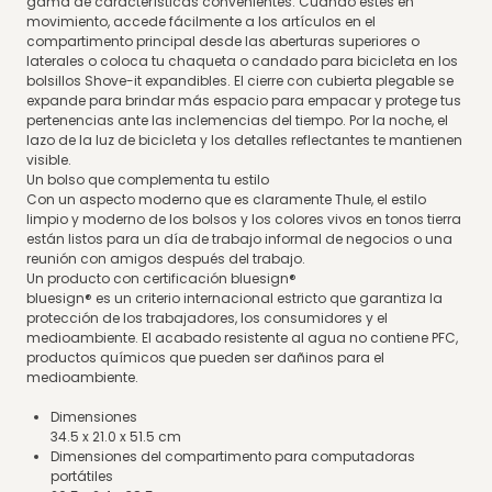
gama de características convenientes. Cuando estés en
movimiento, accede fácilmente a los artículos en el
compartimento principal desde las aberturas superiores o
laterales o coloca tu chaqueta o candado para bicicleta en los
bolsillos Shove-it expandibles. El cierre con cubierta plegable se
expande para brindar más espacio para empacar y protege tus
pertenencias ante las inclemencias del tiempo. Por la noche, el
lazo de la luz de bicicleta y los detalles reflectantes te mantienen
visible.
Un bolso que complementa tu estilo
Con un aspecto moderno que es claramente Thule, el estilo
limpio y moderno de los bolsos y los colores vivos en tonos tierra
están listos para un día de trabajo informal de negocios o una
reunión con amigos después del trabajo.
Un producto con certificación bluesign®
bluesign® es un criterio internacional estricto que garantiza la
protección de los trabajadores, los consumidores y el
medioambiente. El acabado resistente al agua no contiene PFC,
productos químicos que pueden ser dañinos para el
medioambiente.
Dimensiones
34.5 x 21.0 x 51.5 cm
Dimensiones del compartimento para computadoras
portátiles