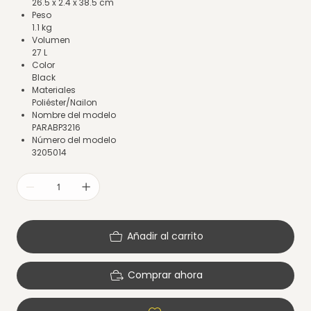
26.5 x 2.4 x 38.5 cm
Peso
1.1 kg
Volumen
27 L
Color
Black
Materiales
Poliéster/Nailon
Nombre del modelo
PARABP3216
Número del modelo
3205014
Añadir al carrito
Comprar ahora