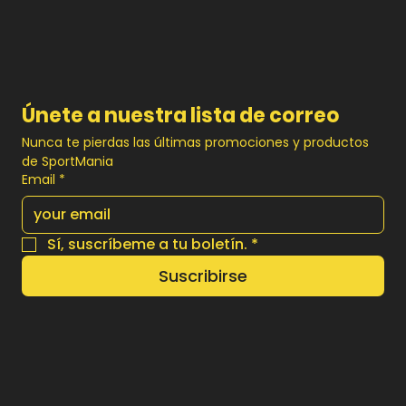
CYCL
-HQ2
Precio
Precio
Precio
Q 349.00
Q 349.00
Q 800.00
Prec
Prec
Q 34
Q 79
Únete a nuestra lista de correo
Nunca te pierdas las últimas promociones y productos 
de SportMania
Email
*
Sí, suscríbeme a tu boletín.
*
Suscribirse