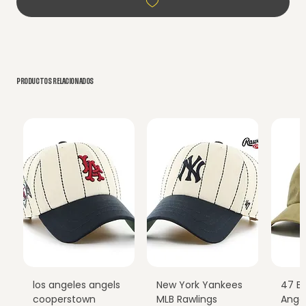
PRODUCTOS RELACIONADOS
los angeles angels
New York Yankees
47 B
cooperstown
MLB Rawlings
Ange