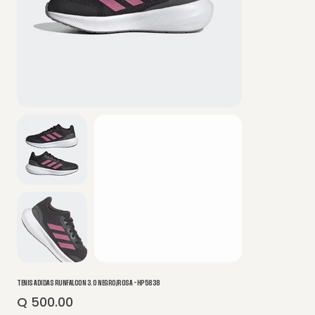
TENIS ADIDAS RUNFALCON 3.0 NEGRO/ROSA - HP5838
Q 500.00
Precio