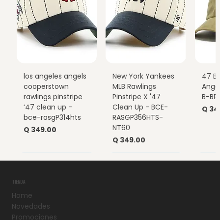
los angeles angels
New York Yankees
47 B
cooperstown
MLB Rawlings
Ange
rawlings pinstripe
Pinstripe X '47
B-BP
’47 clean up -
Clean Up - BCE-
Prec
Q 34
bce-rasgP314hts
RASGP356HTS-
NT60
Precio
Q 349.00
Precio
Q 349.00
TIENDA
Home
Novedades
Promociones