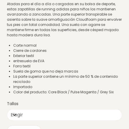
Atadas para el día a día o cargadas en su bolsa de deporte,
estas zapatillas de running adidas para niños los mantienen
avanzando a zancadas. Una parte superior transpirable se
asienta sobre la suave amortiguación Cloudfoam para envolver
tus pies con total comodidad. Una suela con agarre se
mantiene firme en todas las superficies, desde césped mojado
hasta madera dura lisa.
Corte normal
Cierre de cordones
Exterior textil
entresuela de EVA
Forro textil
Suela de goma que no deja marcas
La parte superior contiene un mínimo de 50 % de contenido
reciclado
Importado
Color del producto: Core Black / Pulse Magenta / Grey Six
Tallas