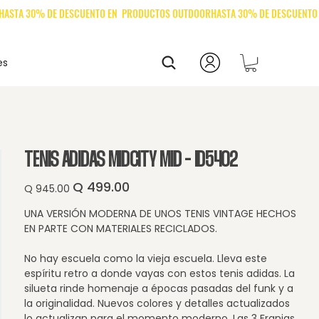
es
TENIS ADIDAS MIDCITY MID - ID5402
Q 499.00
Precio
Precio
Q 945.00
original
de
oferta
UNA VERSIÓN MODERNA DE UNOS TENIS VINTAGE HECHOS
EN PARTE CON MATERIALES RECICLADOS.
No hay escuela como la vieja escuela. Lleva este
espíritu retro a donde vayas con estos tenis adidas. La
silueta rinde homenaje a épocas pasadas del funk y a
la originalidad. Nuevos colores y detalles actualizados
lo actualizan para el momento moderno. Las 3 Franjas