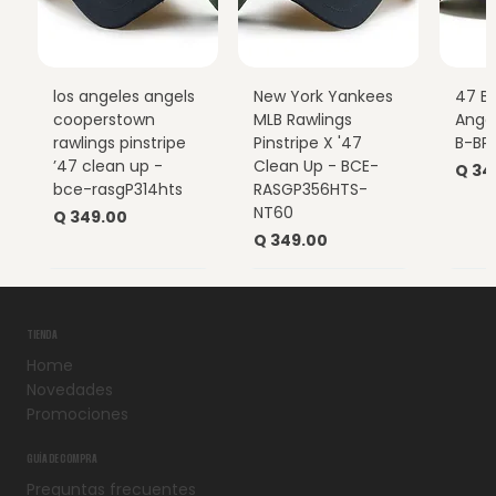
los angeles angels
New York Yankees
47 B
cooperstown
MLB Rawlings
Ange
rawlings pinstripe
Pinstripe X '47
B-BP
’47 clean up -
Clean Up - BCE-
Prec
Q 34
bce-rasgP314hts
RASGP356HTS-
NT60
Precio
Q 349.00
Precio
Q 349.00
TIENDA
Home
Novedades
Promociones
GUÍA DE COMPRA
Preguntas frecuentes