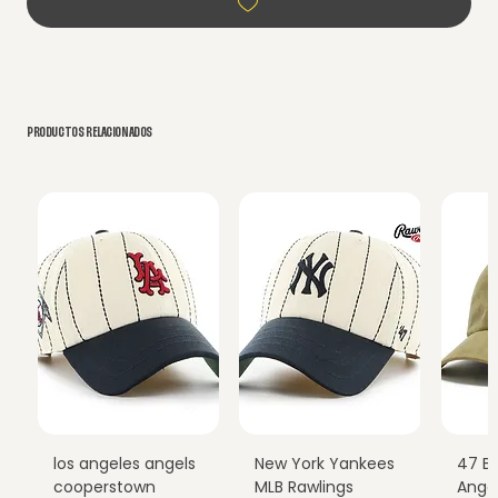
PRODUCTOS RELACIONADOS
los angeles angels
New York Yankees
47 B
cooperstown
MLB Rawlings
Ange