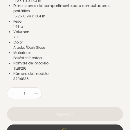
11.0 x 8.3 x 17.3 in
Dimensiones del compartimento para computadoras
portátiles
15.2 x 0.94 x 10.4 in
Peso
1.61 lb
Volumen
20 L
Color
Alaska/Dark Slate
Materiales
Poliéster Ripstop
Nombre del modelo
TLBP216
Número del modelo
3204836
Agotado