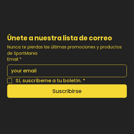
CYCL
-HQ2
Precio
Precio
Precio
Q 349.00
Q 349.00
Q 800.00
Prec
Prec
Q 34
Q 79
Únete a nuestra lista de correo
Nunca te pierdas las últimas promociones y productos 
de SportMania
Email
*
Sí, suscríbeme a tu boletín.
*
Suscribirse