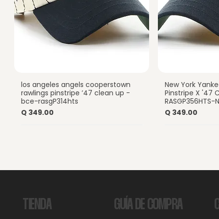
los angeles angels cooperstown
New York Yanke
Vista rápida
Vist
rawlings pinstripe ’47 clean up -
Pinstripe X '47
bce-rasgP314hts
RASGP356HTS-
Precio
Precio
Q 349.00
Q 349.00
GUÍA DE COMPRA
TIENDA