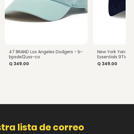
47 BRAND Los Angeles Dodgers - b-
New York Yankee
Vista rápida
Vista
bpsde12uss-co
Essentials 9TWEN
Precio
Precio
Q 349.00
Q 349.00
tra lista de correo