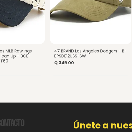
es MLB Rawlings
47 BRAND Los Angeles Dodgers - B-
a rápida
Vista rápida
 Clean Up - BCE-
BPSDE12USS-SW
NT60
Precio
Q 349.00
CONTACTO
Únete a nues