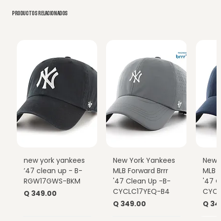
PRODUCTOS RELACIONADOS
new york yankees
New York Yankees
New 
’47 clean up - B-
MLB Forward Brrr
MLB F
RGW17GWS-BKM
'47 Clean Up -B-
'47 C
CYCLC17YEQ-B4
CYCL
Precio
Q 349.00
Precio
Prec
Q 349.00
Q 34