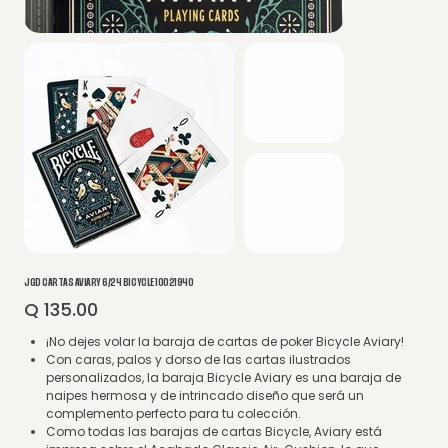
JGD CARTAS AVIARY 6/24 BICYCLE 10021940
Q 135.00
Precio
¡No dejes volar la baraja de cartas de poker Bicycle Aviary!
Con caras, palos y dorso de las cartas ilustrados
personalizados, la baraja Bicycle Aviary es una baraja de
naipes hermosa y de intrincado diseño que será un
complemento perfecto para tu colección.
Como todas las barajas de cartas Bicycle, Aviary está