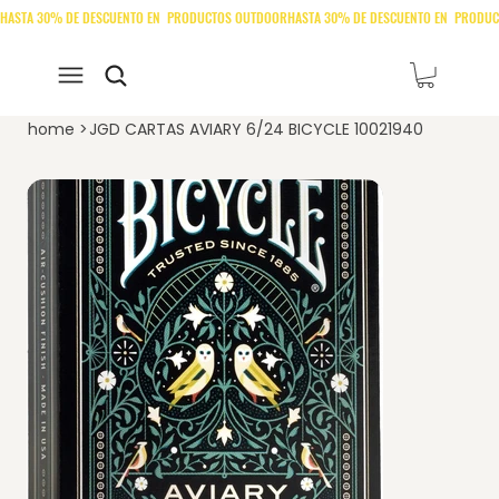
home
>
JGD CARTAS AVIARY 6/24 BICYCLE 10021940