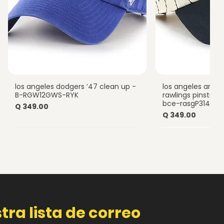
los angeles dodgers ’47 clean up -
los angeles ange
Vista rápida
Vista
B-RGW12GWS-RYK
rawlings pinstripe
bce-rasgP314hts
Precio
Q 349.00
Precio
Q 349.00
tra lista de correo