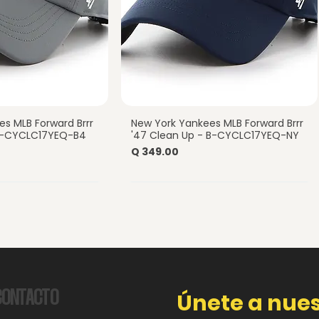
s MLB Forward Brrr
New York Yankees MLB Forward Brrr
a rápida
Vista rápida
-B-CYCLC17YEQ-B4
'47 Clean Up - B-CYCLC17YEQ-NY
Precio
Q 349.00
CONTACTO
Únete a nues