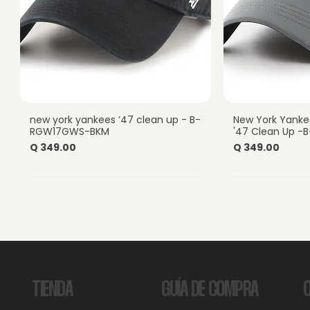
new york yankees ’47 clean up - B-
New York Yankee
Vista rápida
Vist
RGW17GWS-BKM
'47 Clean Up 
Precio
Precio
Q 349.00
Q 349.00
GUÍA DE COMPRA
TIENDA