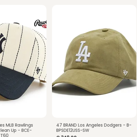
es MLB Rawlings
47 BRAND Los Angeles Dodgers - B-
a rápida
Vista rápida
 Clean Up - BCE-
BPSDE12USS-SW
NT60