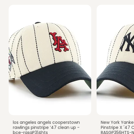
los angeles angels cooperstown
New York Yanke
Vista rápida
Vist
rawlings pinstripe ’47 clean up -
Pinstripe X '47
bce-rasgP314hts
RASGP356HTS-