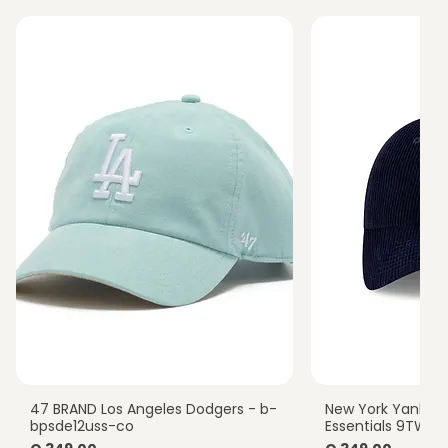
47 BRAND Los Angeles Dodgers - b-
New York Yankee
Vista rápida
Vista
bpsde12uss-co
Essentials 9TWEN