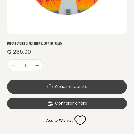
BALON DE VOLEIBOL MOLTEN MS500-NTD TALLA 5
Q 235.00
Precio
Añadir al carrito
Comprar ahora
Add to Wishlist