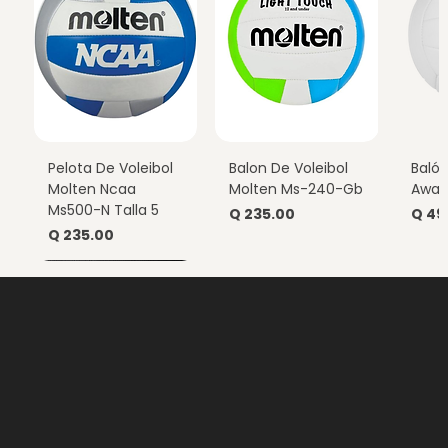
Pelota De Voleibol
Balon De Voleibol
Balón
Molten Ncaa
Molten Ms-240-Gb
Away
Ms500-N Talla 5
Precio
Prec
Q 235.00
Q 49
Precio
Q 235.00
Nuevo
Nuevo
Nuevo
Nuevo
Nuevo
Nuevo
GUÍA DE COMPRA