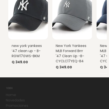
new york yankees
New York Yankees
New 
’47 clean up - B-
MLB Forward Brrr
MLB F
RGW17GWS-BKM
'47 Clean Up -B-
'47 C
CYCLC17YEQ-B4
CYCL
Precio
Q 349.00
Precio
Prec
Q 349.00
Q 34
TIENDA
Home
Novedades
Promociones