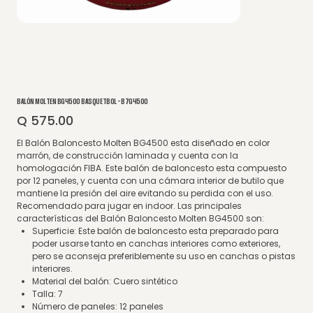
BALÓN MOLTEN BG4500 BASQUETBOL - B7G4500
Q 575.00
Precio
El Balón Baloncesto Molten BG4500 esta diseñado en color
marrón, de construcción laminada y cuenta con la
homologación FIBA. Este balón de baloncesto esta compuesto
por 12 paneles, y cuenta con una cámara interior de butilo que
mantiene la presión del aire evitando su perdida con el uso.
Recomendado para jugar en indoor. Las principales
características del Balón Baloncesto Molten BG4500 son:
Superficie: Este balón de baloncesto esta preparado para
poder usarse tanto en canchas interiores como exteriores,
pero se aconseja preferiblemente su uso en canchas o pistas
interiores.
Material del balón: Cuero sintético
Talla: 7
Número de paneles: 12 paneles